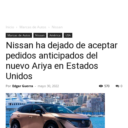
Inicio
Marcas de Autos
Nissan
Marcas de Autos
Nissan
América
USA
Nissan ha dejado de aceptar
pedidos anticipados del
nuevo Ariya en Estados
Unidos
Por
Edgar Guerra
-
mayo 30, 2022
570
0