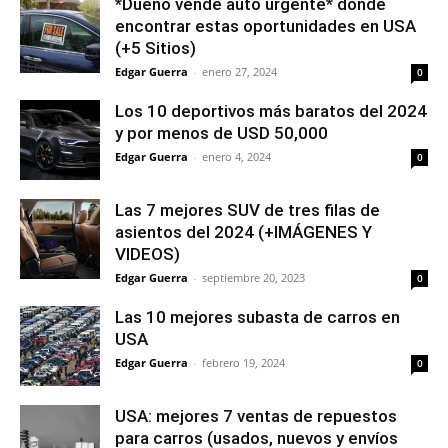
*Dueño vende auto urgente* donde
encontrar estas oportunidades en USA
(+5 Sitios)
Edgar Guerra
-
enero 27, 2024
0
Los 10 deportivos más baratos del 2024
y por menos de USD 50,000
Edgar Guerra
-
enero 4, 2024
0
Las 7 mejores SUV de tres filas de
asientos del 2024 (+IMÁGENES Y
VIDEOS)
Edgar Guerra
-
septiembre 20, 2023
0
Las 10 mejores subasta de carros en
USA
Edgar Guerra
-
febrero 19, 2024
0
USA: mejores 7 ventas de repuestos
para carros (usados, nuevos y envíos