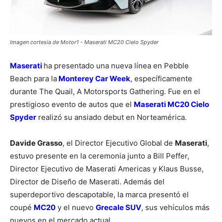
Imagen cortesía de Motor1 - Maserati MC20 Cielo Spyder
Maserati
ha presentado una nueva línea en Pebble
Beach para la
Monterey Car Week
, específicamente
durante The Quail, A Motorsports Gathering. Fue en el
prestigioso evento de autos que el
Maserati MC20 Cielo
Spyder
realizó su ansiado debut en Norteamérica.
Davide Grasso
, el Director Ejecutivo Global de
Maserati
,
estuvo presente en la ceremonia junto a Bill Peffer,
Director Ejecutivo de Maserati Americas y Klaus Busse,
Director de Diseño de Maserati. Además del
superdeportivo descapotable, la marca presentó el
coupé
MC20
y el nuevo
Grecale SUV
, sus vehículos más
nuevos en el mercado actual.