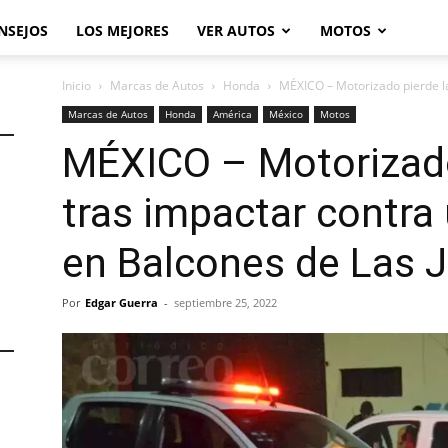
NSEJOS
LOS MEJORES
VER AUTOS
MOTOS
Inicio
Marcas de Autos
Honda
MÉXICO – Motorizado pierde la 
Marcas de Autos
Honda
América
México
Motos
MÉXICO – Motorizado
tras impactar contra 
en Balcones de Las 
Por
Edgar Guerra
-
septiembre 25, 2022