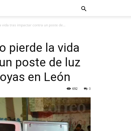
vida tras impactar contra un poste de...
 pierde la vida
un poste de luz
Joyas en León
692
0