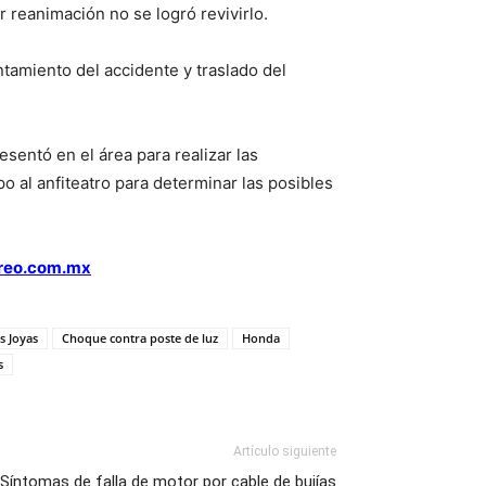
ar reanimación no se logró revivirlo.
ntamiento del accidente y traslado del
esentó en el área para realizar las
po al anfiteatro para determinar las posibles
rreo.com.mx
s Joyas
Choque contra poste de luz
Honda
s
Artículo siguiente
Síntomas de falla de motor por cable de bujías