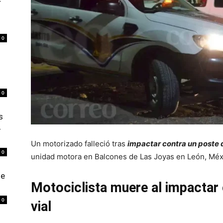
r
0
0
s
4
Un motorizado falleció tras
impactar contra un poste 
0
unidad motora en Balcones de Las Joyas en León, Méx
de
Motociclista muere al impactar 
0
vial