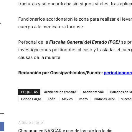
fracturas y se encontraba sin signos vitales, tras aplic
Funcionarios acordonaron la zona para realizar el leva
:
cuerpo a la medicatura forense.
Personal de la
Fiscalía General del Estado (FGE)
se pr
investigaciones pertinentes al caso y trasladar el cuer
causas de la muerte.
Redacción por Gossipvehículos/Fuente:
periodicoco
ETIQUETAS
accidente de tránsito
Accidente vial
Balcones de la
Honda Cargo
León
México
moto
Noticias 2022
suceso
Artículo anterior
Chocaron en NASCAR y uno de los pilotos le dio