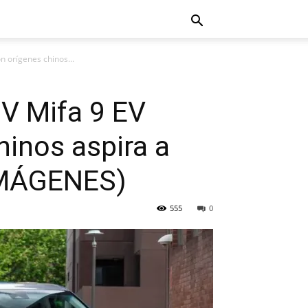
n orígenes chinos...
DV Mifa 9 EV
hinos aspira a
+IMÁGENES)
555
0