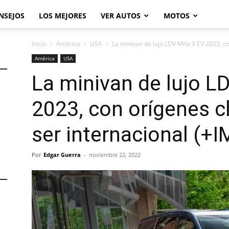
NSEJOS
LOS MEJORES
VER AUTOS
MOTOS
Inicio
América
USA
La minivan de lujo LDV Mifa 9 EV 2023, co
América
USA
La minivan de lujo L
2023, con orígenes c
ser internacional (
Por
Edgar Guerra
-
noviembre 22, 2022