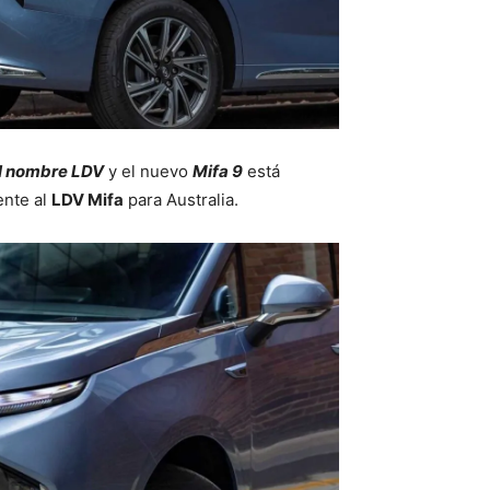
l nombre LDV
y el nuevo
Mifa 9
está
ente al
LDV Mifa
para Australia.