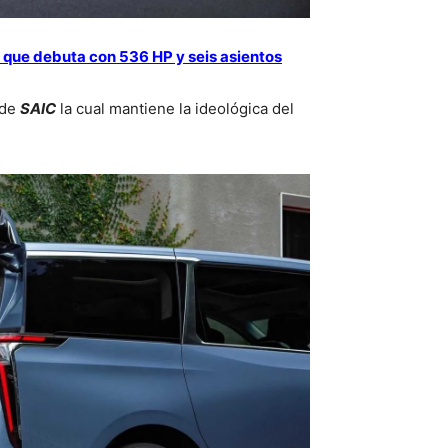
o que debuta con 536 HP y seis asientos
 de
SAIC
la cual mantiene la ideológica del