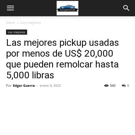
Inicio
Los mejores
Los mejores
Las mejores pickup usadas
por menos de US$ 20,000
que pueden remolcar hasta
5,000 libras
Por
Edgar Guerra
-
enero 9, 2023
543
0