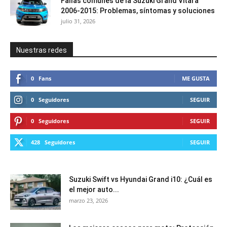
Fallas comunes de la Suzuki Grand Vitara
2006-2015: Problemas, síntomas y soluciones
julio 31, 2026
Nuestras redes
0
Fans
ME GUSTA
0
Seguidores
SEGUIR
0
Seguidores
SEGUIR
428
Seguidores
SEGUIR
Suzuki Swift vs Hyundai Grand i10: ¿Cuál es
el mejor auto...
marzo 23, 2026