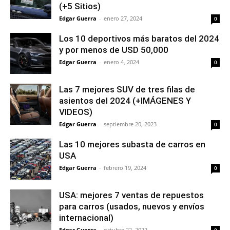
(+5 Sitios)
Edgar Guerra
-
enero 27, 2024
0
Los 10 deportivos más baratos del 2024
y por menos de USD 50,000
Edgar Guerra
-
enero 4, 2024
0
Las 7 mejores SUV de tres filas de
asientos del 2024 (+IMÁGENES Y
VIDEOS)
Edgar Guerra
-
septiembre 20, 2023
0
Las 10 mejores subasta de carros en
USA
Edgar Guerra
-
febrero 19, 2024
0
USA: mejores 7 ventas de repuestos
para carros (usados, nuevos y envíos
internacional)
Edgar Guerra
-
octubre 22, 2022