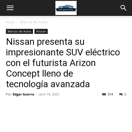
Inicio
Marcas de Autos
Marcas de Autos
Nissan
Nissan presenta su
impresionante SUV eléctrico
con el futurista Arizon
Concept lleno de
tecnología avanzada
Por
Edgar Guerra
-
abril 18, 2023
314
0