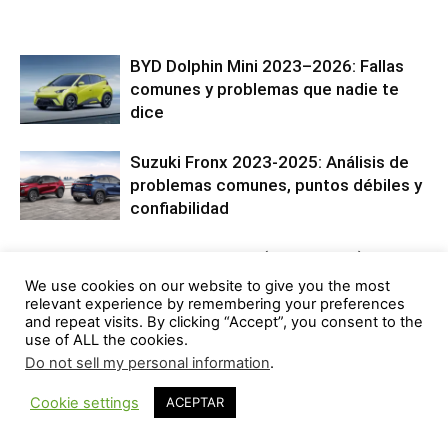
BYD Dolphin Mini 2023–2026: Fallas
comunes y problemas que nadie te
dice
Suzuki Fronx 2023-2025: Análisis de
problemas comunes, puntos débiles y
confiabilidad
Chevrolet D-Max (2017–2023): Fallas
mecánicas frecuentes y problemas
We use cookies on our website to give you the most
más reportados
relevant experience by remembering your preferences
and repeat visits. By clicking “Accept”, you consent to the
use of ALL the cookies.
¿El Nuevo Tsuru? Fallas Comunes y
Do not sell my personal information
.
Verdades del Nissan March (2012-
2023)
Cookie settings
ACEPTAR