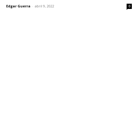
Edgar Guerra
-
abril 9, 2022
0