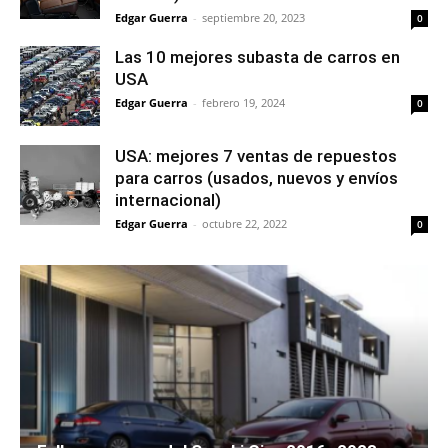
Edgar Guerra
-
septiembre 20, 2023
0
Las 10 mejores subasta de carros en
USA
Edgar Guerra
-
febrero 19, 2024
0
USA: mejores 7 ventas de repuestos
para carros (usados, nuevos y envíos
internacional)
Edgar Guerra
-
octubre 22, 2022
0