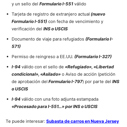
y un sello del
Formulario I-551
válido
Tarjeta de registro de extranjero actual
(nuevo
Formulario I-551)
con fecha de vencimiento y
verificación del
INS o USCIS
Documento de viaje para refugiados
(Formulario I-
571)
Permiso de reingreso a EE.UU.
(Formulario I-327)
I-94
válido con el sello de
«Refugiado», «Libertad
condicional», «Asilado»
o Aviso de acción (petición
de aprobación del
Formulario I-797
) por parte del
INS
o USCIS
I-94
válido con una foto adjunta estampada
«Procesado para I-551…» por INS o USCIS
Te puede interesar:
Subasta de carros en Nueva Jersey