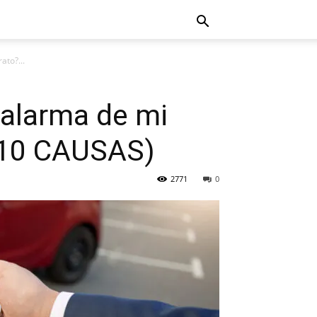
ato?...
 alarma de mi
(+10 CAUSAS)
2771
0