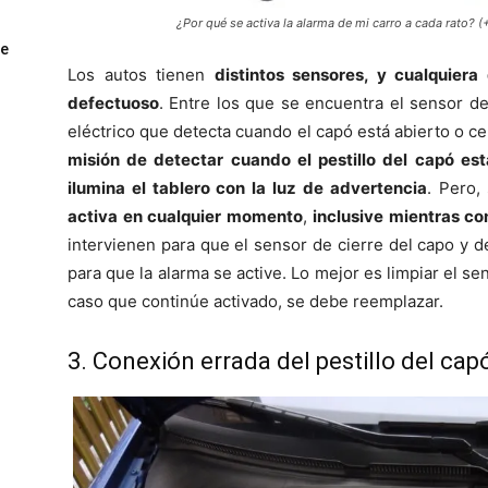
¿Por qué se activa la alarma de mi carro a cada rato?
ue
Los autos tienen
distintos sensores, y cualquiera
defectuoso
. Entre los que se encuentra el sensor de
eléctrico que detecta cuando el capó está abierto o ce
misión de detectar cuando el pestillo del capó está 
ilumina el tablero con la luz de advertencia
. Pero,
activa en cualquier momento
,
inclusive mientras c
intervienen para que el sensor de cierre del capo y d
para que la alarma se active. Lo mejor es limpiar el 
caso que continúe activado, se debe reemplazar.
3. Conexión errada del pestillo del cap