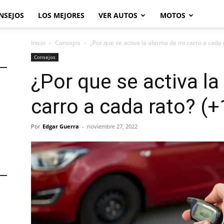
NSEJOS
LOS MEJORES
VER AUTOS
MOTOS
Inicio
Consejos
¿Por que se activa la alarma de mi carro a cada r
Consejos
¿Por que se activa la
carro a cada rato? 
Por
Edgar Guerra
-
noviembre 27, 2022