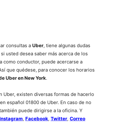
izar consultas a
Uber
, tiene algunas dudas
o si usted desea saber más acerca de los
ma como conductor, puede acercarse a
 Así que quédese, para conocer los horarios
 de Uber en New York
.
n Uber, existen diversas formas de hacerlo
en español 01800 de Uber. En caso de no
también puede dirigirse a la oficina. Y
Instagram
,
Facebook
,
Twitter
,
Correo