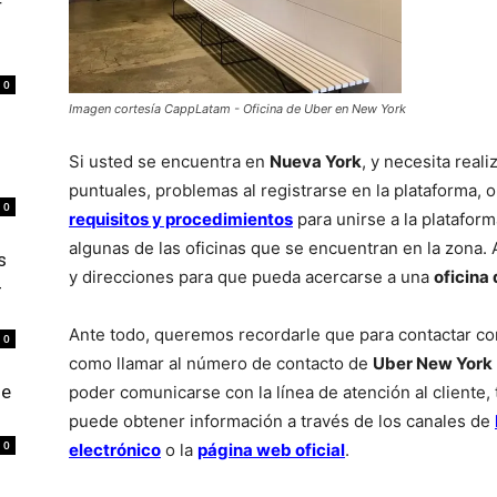
r
0
Imagen cortesía CappLatam - Oficina de Uber en New York
Si usted se encuentra en
Nueva York
, y necesita real
puntuales, problemas al registrarse en la plataforma, 
0
requisitos y procedimientos
para unirse a la platafor
algunas de las oficinas que se encuentran en la zona.
s
y direcciones para que pueda acercarse a una
oficina
4
Ante todo, queremos recordarle que para contactar co
0
como llamar al número de contacto de
Uber New York
de
poder comunicarse con la línea de atención al cliente, 
puede obtener información a través de los canales de
0
electrónico
o la
página web oficial
.