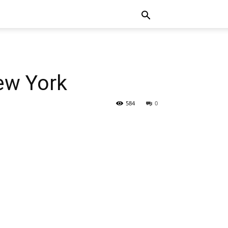
ew York
584
0