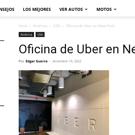
NSEJOS
LOS MEJORES
VER AUTOS
MOTOS
Inicio
América
USA
Oficina de Uber en New York
América
USA
Oficina de Uber en N
Por
Edgar Guerra
-
diciembre 19, 2022