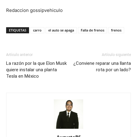
Redaccion gossipvehiculo
ETIQUETAS
carro
el auto se apaga
Falla de frenos
frenos
Artículo anterior
Artículo siguiente
La razón por la que Elon Musk
¿Conviene reparar una llanta
quiere instalar una planta
rota por un lado?
Tesla en México
AugustoBS