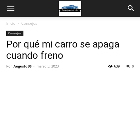
Inicio
Consejos
Consejos
Por qué mi carro se apaga
cuando freno
Por
AugustoBS
-
marzo 3, 2023
639
0