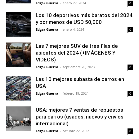
Edgar Guerra
-
enero 27, 2024
0
Los 10 deportivos más baratos del 2024
y por menos de USD 50,000
Edgar Guerra
-
enero 4, 2024
0
Las 7 mejores SUV de tres filas de
asientos del 2024 (+IMÁGENES Y
VIDEOS)
Edgar Guerra
-
septiembre 20, 2023
0
Las 10 mejores subasta de carros en
USA
Edgar Guerra
-
febrero 19, 2024
0
USA: mejores 7 ventas de repuestos
para carros (usados, nuevos y envíos
internacional)
Edgar Guerra
-
octubre 22, 2022
0