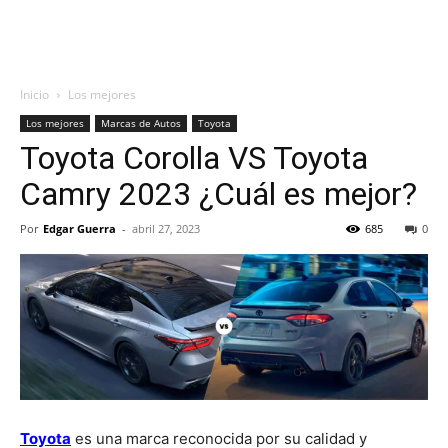
Inicio
Los mejores
Los mejores
Marcas de Autos
Toyota
Toyota Corolla VS Toyota
Camry 2023 ¿Cuál es mejor?
Por
Edgar Guerra
-
abril 27, 2023
685
0
Toyota
es una marca reconocida por su calidad y