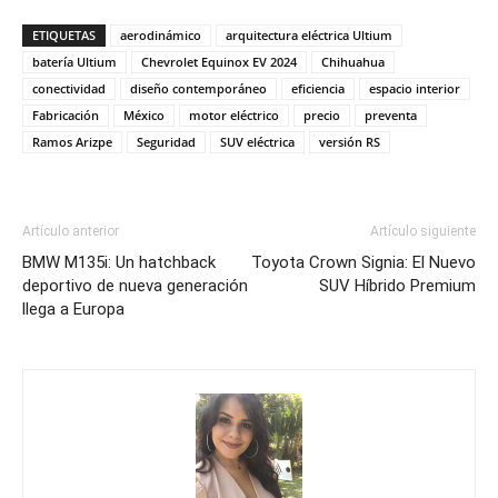
ETIQUETAS
aerodinámico
arquitectura eléctrica Ultium
batería Ultium
Chevrolet Equinox EV 2024
Chihuahua
conectividad
diseño contemporáneo
eficiencia
espacio interior
Fabricación
México
motor eléctrico
precio
preventa
Ramos Arizpe
Seguridad
SUV eléctrica
versión RS
Artículo anterior
Artículo siguiente
BMW M135i: Un hatchback
Toyota Crown Signia: El Nuevo
deportivo de nueva generación
SUV Híbrido Premium
llega a Europa