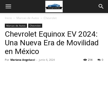
Inicio
Marcas de Autos
Chevrolet
Marcas de Autos
Chevrolet
Chevrolet Equinox EV 2024:
Una Nueva Era de Movilidad
en México
Por
Mariana Angelucci
-
junio 6, 2024
214
0