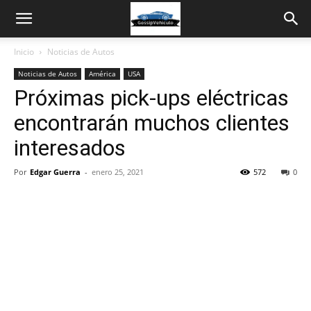
Inicio
Noticias de Autos
Noticias de Autos
América
USA
Próximas pick-ups eléctricas
encontrarán muchos clientes
interesados
Por
Edgar Guerra
-
enero 25, 2021
572
0