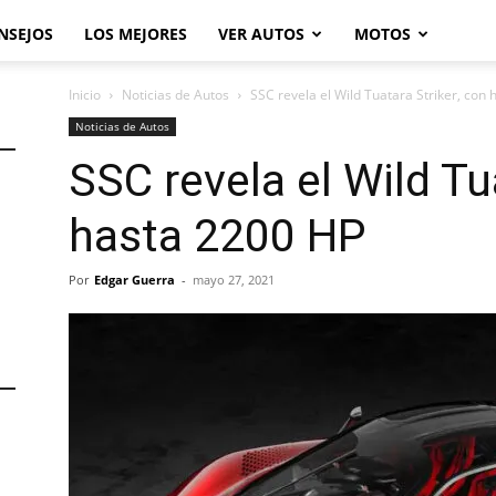
NSEJOS
LOS MEJORES
VER AUTOS
MOTOS
Inicio
Noticias de Autos
SSC revela el Wild Tuatara Striker, con
Noticias de Autos
SSC revela el Wild Tu
hasta 2200 HP
Por
Edgar Guerra
-
mayo 27, 2021