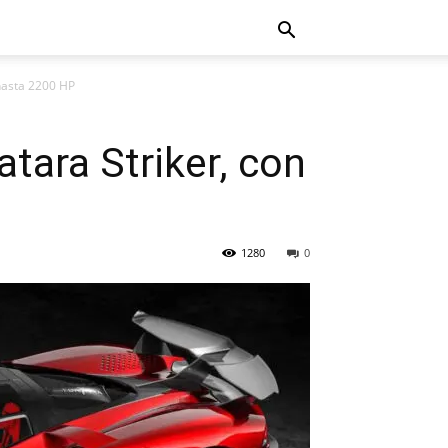
 hasta 2200 HP
atara Striker, con
1280
0