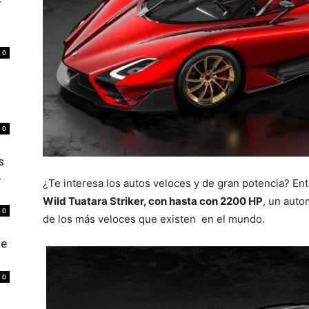
r
0
0
s
4
¿Te interesa los autos veloces y de gran potencia? 
Wild Tuatara Striker, con hasta con 2200 HP
, un auto
0
de los más veloces que existen en el mundo.
de
0