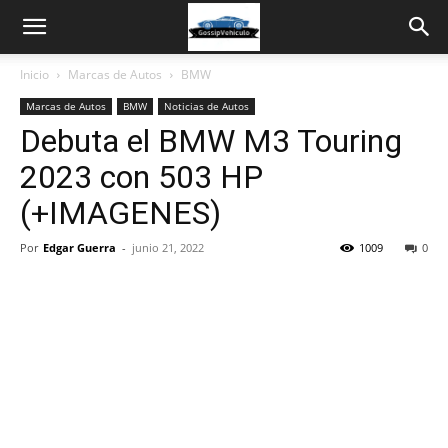
Inicio
Marcas de Autos
BMW
Marcas de Autos
BMW
Noticias de Autos
Debuta el BMW M3 Touring
2023 con 503 HP
(+IMAGENES)
Por
Edgar Guerra
-
junio 21, 2022
1009
0