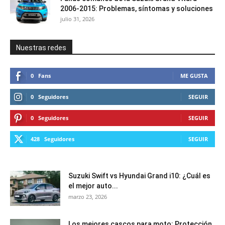
2006-2015: Problemas, síntomas y soluciones
julio 31, 2026
Nuestras redes
0
Fans
ME GUSTA
0
Seguidores
SEGUIR
0
Seguidores
SEGUIR
428
Seguidores
SEGUIR
Suzuki Swift vs Hyundai Grand i10: ¿Cuál es
el mejor auto...
marzo 23, 2026
Los mejores cascos para moto: Protección