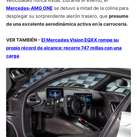
velocidades nunca vistas. Durante el evento, el
Mercedes-AMG ONE
se detuvo a mitad de la colina para
desplegar su sorprendente alerón trasero, que
presume
de una excelente aerodinámica activa en la carrocería.
VER TAMBIÉN –
El Mercedes Vision EQXX rompe su
propio récord de alcance: recorre 747 millas con una
carga