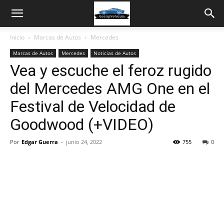
Inicio
Marcas de Autos
Mercedes
Marcas de Autos
Mercedes
Noticias de Autos
Vea y escuche el feroz rugido
del Mercedes AMG One en el
Festival de Velocidad de
Goodwood (+VIDEO)
Por
Edgar Guerra
-
junio 24, 2022
755
0