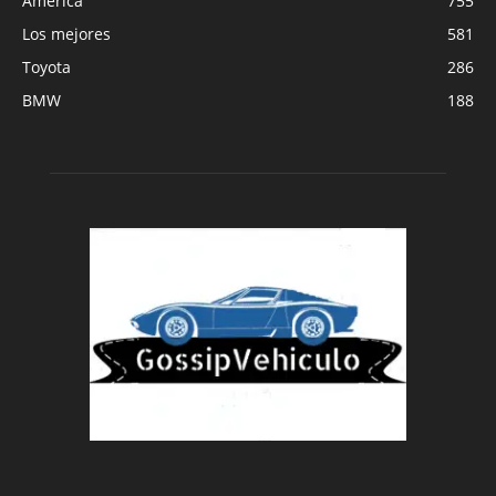
América
755
Los mejores
581
Toyota
286
BMW
188