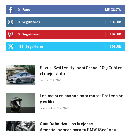
0
Fans
ME GUSTA
0
Seguidores
SEGUIR
0
Seguidores
SEGUIR
428
Seguidores
SEGUIR
Suzuki Swift vs Hyundai Grand i10: ¿Cuál es
el mejor auto...
marzo 23, 2026
Los mejores cascos para moto: Protección
y estilo
noviembre 25, 2025
Guía Definitiva: Los Mejores
Amortiguadores para tu BMW (Según tu