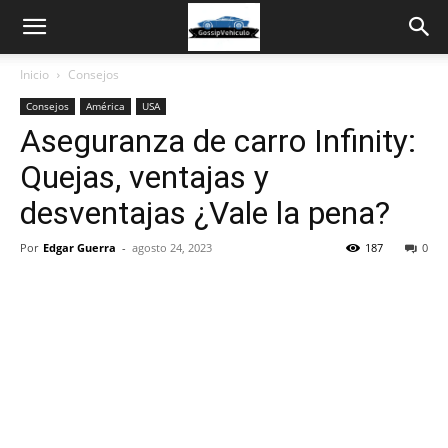
Inicio
Consejos
Consejos
América
USA
Aseguranza de carro Infinity:
Quejas, ventajas y
desventajas ¿Vale la pena?
Por
Edgar Guerra
-
agosto 24, 2023
187
0