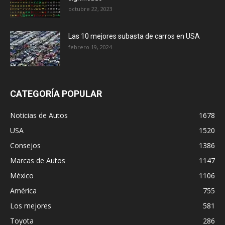
octubre 22, 2023
Las 10 mejores subasta de carros en USA
febrero 19, 2024
CATEGORÍA POPULAR
Noticias de Autos
1678
USA
1520
Consejos
1386
Marcas de Autos
1147
México
1106
América
755
Los mejores
581
Toyota
286