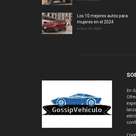
Los 10 mejores autos para
mujeres en el 2024
enero 16, 2024
SO
En G
Ofre
expe
lanz
eléc
conf
Cont