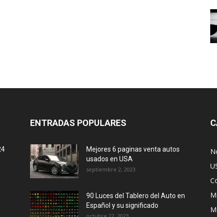
ENTRADAS POPULARES
C
24
Mejores 6 paginas venta autos
No
usados en USA
U
septiembre 2, 2023
C
M
90 Luces del Tablero del Auto en
Español y su significado
M
octubre 22, 2023