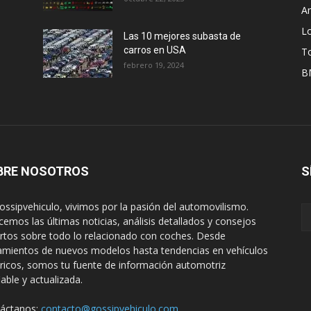
A
L
Las 10 mejores subasta de
carros en USA
T
febrero 19, 2024
B
BRE NOSOTROS
S
ossipvehiculo, vivimos por la pasión del automovilismo.
cemos las últimas noticias, análisis detallados y consejos
rtos sobre todo lo relacionado con coches. Desde
amientos de nuevos modelos hasta tendencias en vehículos
tricos, somos tu fuente de información automotriz
iable y actualizada.
áctanos:
contacto@gossipvehiculo.com