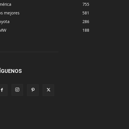
mérica
755
os mejores
581
oyota
286
MW
188
ÍGUENOS