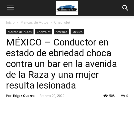
Inicio
Marcas de Autos
Chevrolet
Marcas de Autos
Chevrolet
América
México
MÉXICO – Conductor en
estado de ebriedad choca
contra un bar en la avenida
de la Raza y una mujer
resulta lesionada
Por
Edgar Guerra
-
febrero 20, 2022
508
0