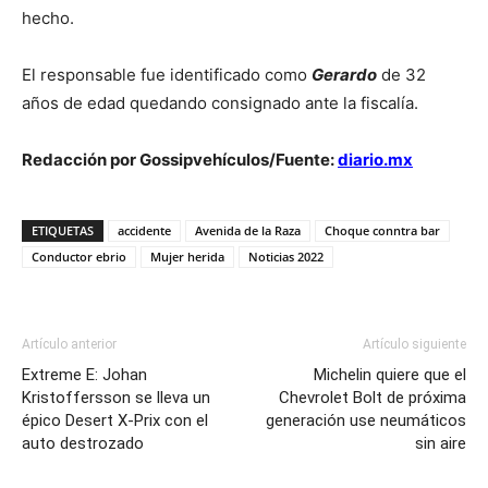
hecho.
El responsable fue identificado como
Gerardo
de 32
años de edad quedando consignado ante la fiscalía.
Redacción por Gossipvehículos/Fuente:
diario.mx
ETIQUETAS
accidente
Avenida de la Raza
Choque conntra bar
Conductor ebrio
Mujer herida
Noticias 2022
Artículo anterior
Artículo siguiente
Extreme E: Johan
Michelin quiere que el
Kristoffersson se lleva un
Chevrolet Bolt de próxima
épico Desert X-Prix con el
generación use neumáticos
auto destrozado
sin aire