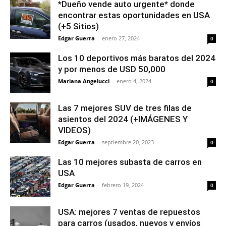
*Dueño vende auto urgente* donde
encontrar estas oportunidades en USA
(+5 Sitios)
Edgar Guerra
-
enero 27, 2024
0
Los 10 deportivos más baratos del 2024
y por menos de USD 50,000
Mariana Angelucci
-
enero 4, 2024
0
Las 7 mejores SUV de tres filas de
asientos del 2024 (+IMÁGENES Y
VIDEOS)
Edgar Guerra
-
septiembre 20, 2023
0
Las 10 mejores subasta de carros en
USA
Edgar Guerra
-
febrero 19, 2024
0
USA: mejores 7 ventas de repuestos
para carros (usados, nuevos y envíos