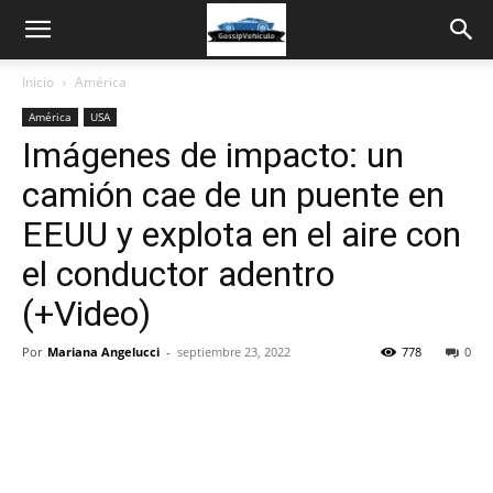
Inicio
América
América
USA
Imágenes de impacto: un
camión cae de un puente en
EEUU y explota en el aire con
el conductor adentro
(+Video)
Por
Mariana Angelucci
-
septiembre 23, 2022
778
0