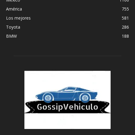
América
755
Los mejores
581
Toyota
286
BMW
188