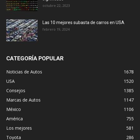
octubre 22, 2023
Las 10 mejores subasta de carros en USA
febrero 19, 2024
CATEGORÍA POPULAR
Noticias de Autos
1678
USA
1520
Consejos
1385
Marcas de Autos
1147
México
1106
América
755
Los mejores
581
Toyota
286