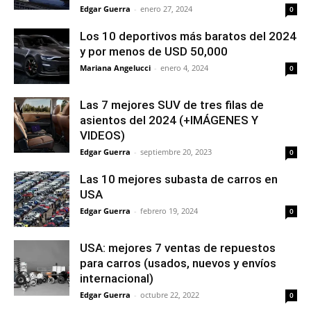
Edgar Guerra
-
enero 27, 2024
0
Los 10 deportivos más baratos del 2024
y por menos de USD 50,000
Mariana Angelucci
-
enero 4, 2024
0
Las 7 mejores SUV de tres filas de
asientos del 2024 (+IMÁGENES Y
VIDEOS)
Edgar Guerra
-
septiembre 20, 2023
0
Las 10 mejores subasta de carros en
USA
Edgar Guerra
-
febrero 19, 2024
0
USA: mejores 7 ventas de repuestos
para carros (usados, nuevos y envíos
internacional)
Edgar Guerra
-
octubre 22, 2022
0