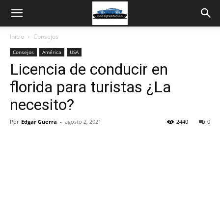
Inicio
Consejos
Consejos
América
USA
Licencia de conducir en
florida para turistas ¿La
necesito?
Por
Edgar Guerra
-
agosto 2, 2021
2440
0