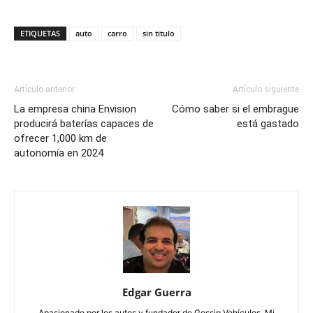
ETIQUETAS
auto
carro
sin titulo
Artículo anterior
Artículo siguiente
La empresa china Envision
Cómo saber si el embrague
producirá baterías capaces de
está gastado
ofrecer 1,000 km de
autonomía en 2024
Edgar Guerra
Apasionado por los autos y fundador de Gossip Vehículos. Mi