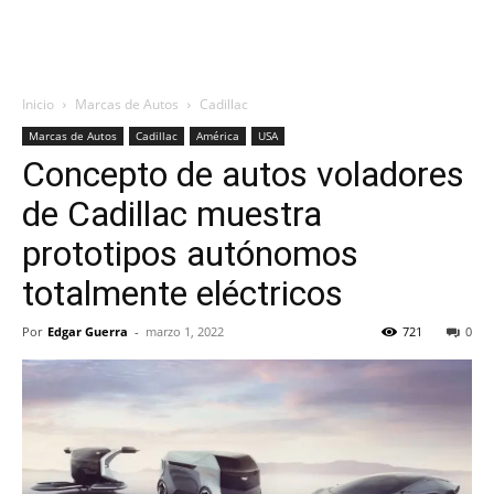
Inicio
Marcas de Autos
Cadillac
Marcas de Autos
Cadillac
América
USA
Concepto de autos voladores
de Cadillac muestra
prototipos autónomos
totalmente eléctricos
Por
Edgar Guerra
-
marzo 1, 2022
721
0