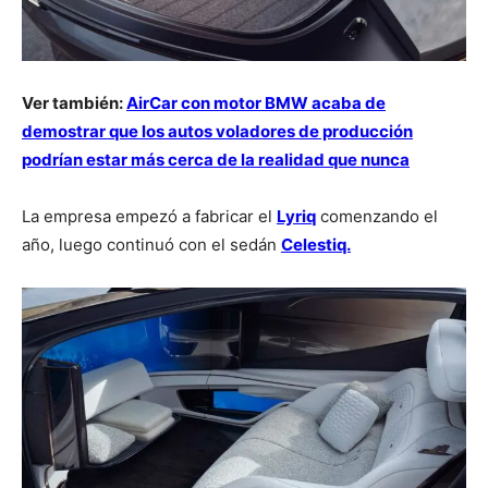
Ver también:
AirCar con motor BMW acaba de
demostrar que los autos voladores de producción
podrían estar más cerca de la realidad que nunca
La empresa empezó a fabricar el
Lyriq
comenzando el
año, luego continuó con el sedán
Celestiq.