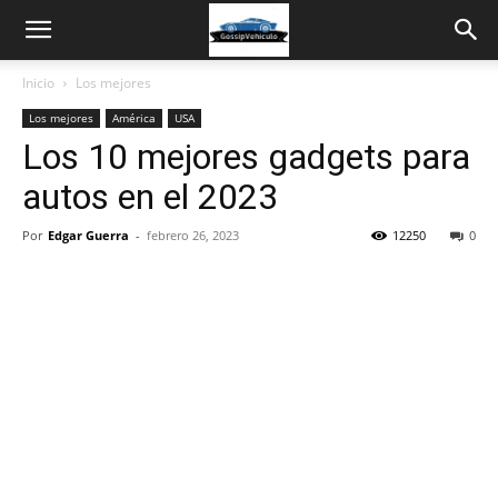
Inicio
Los mejores
Los mejores
América
USA
Los 10 mejores gadgets para
autos en el 2023
Por
Edgar Guerra
-
febrero 26, 2023
12250
0