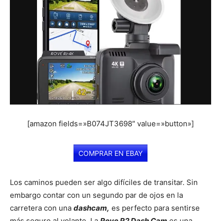
[amazon fields=»B074JT3698″ value=»button»]
COMPRAR EN EBAY
Los caminos pueden ser algo difíciles de transitar. Sin
embargo contar con un segundo par de ojos en la
carretera con una
dashcam,
es perfecto para sentirse
más seguro al volante. La
Rove R2 Dash
Cam
es una