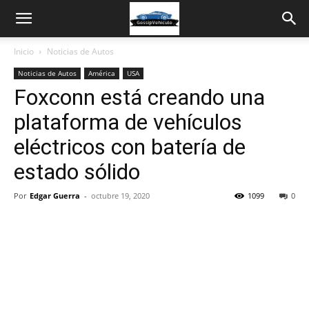
Inicio
Noticias de Autos
Noticias de Autos
América
USA
Foxconn está creando una
plataforma de vehículos
eléctricos con batería de
estado sólido
Por
Edgar Guerra
-
octubre 19, 2020
1099
0