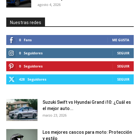
agosto 4, 2026
Nuestras redes
0
Fans
ME GUSTA
0
Seguidores
SEGUIR
0
Seguidores
SEGUIR
428
Seguidores
SEGUIR
Suzuki Swift vs Hyundai Grand i10: ¿Cuál es
el mejor auto...
marzo 23, 2026
Los mejores cascos para moto: Protección
y estilo