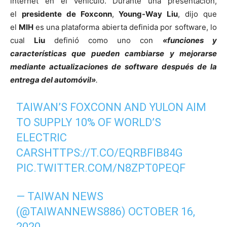
internet en el vehículo. Durante una presentación,
el
presidente de Foxconn
,
Young-Way Liu
, dijo que
el
MIH
es una plataforma abierta definida por software, lo
cual
Liu
definió como uno con
«funciones y
características que pueden cambiarse y mejorarse
mediante actualizaciones de software después de la
entrega del automóvil»
.
TAIWAN’S FOXCONN AND YULON AIM
TO SUPPLY 10% OF WORLD’S
ELECTRIC
CARS
HTTPS://T.CO/EQRBFIB84G
PIC.TWITTER.COM/N8ZPT0PEQF
— TAIWAN NEWS
(@TAIWANNEWS886)
OCTOBER 16,
2020