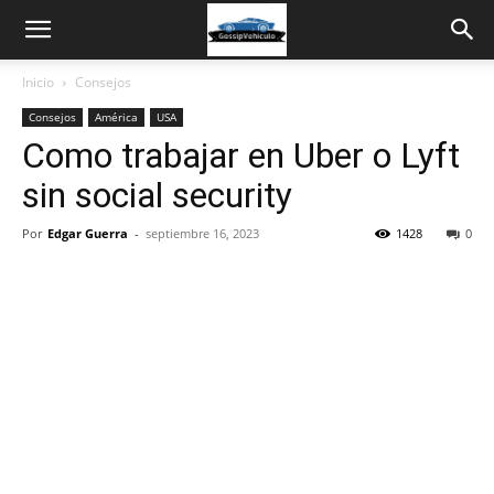
Inicio
Consejos
Consejos
América
USA
Como trabajar en Uber o Lyft
sin social security
Por
Edgar Guerra
-
septiembre 16, 2023
1428
0