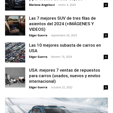
Mariana Angelucci
-
enero 4, 2024
0
Las 7 mejores SUV de tres filas de
asientos del 2024 (+IMÁGENES Y
VIDEOS)
Edgar Guerra
-
septiembre 20, 2023
0
Las 10 mejores subasta de carros en
USA
Edgar Guerra
-
febrero 19, 2024
0
USA: mejores 7 ventas de repuestos
para carros (usados, nuevos y envíos
internacional)
Edgar Guerra
-
octubre 22, 2022
0