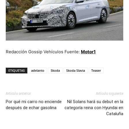
Redacción Gossip Vehículos Fuente:
Motor1
ETIQUETAS
adelanto
Skoda
Skoda Slavia
Teaser
Artículo anterior
Artículo siguiente
Por qué mi carro no enciende
Nil Solans hará su debut en la
después de echar gasolina
categoría reina con Hyundai en
Cataluña