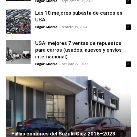
Edgar Guerra
-
septiembre 20, 2023
0
Las 10 mejores subasta de carros en
USA
Edgar Guerra
-
febrero 19, 2024
0
USA: mejores 7 ventas de repuestos
para carros (usados, nuevos y envíos
internacional)
Edgar Guerra
-
octubre 22, 2022
0
Fallas comunes del Suzuki Ciaz 2016–2023: