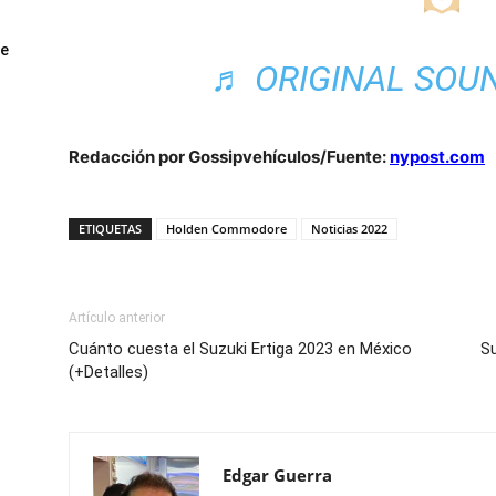
ue
♬ ORIGINAL SOU
Redacción por Gossipvehículos/Fuente:
nypost.com
ETIQUETAS
Holden Commodore
Noticias 2022
Artículo anterior
Cuánto cuesta el Suzuki Ertiga 2023 en México
Su
(+Detalles)
Edgar Guerra