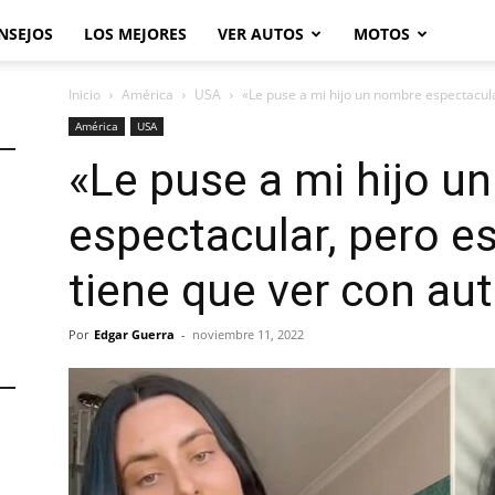
NSEJOS
LOS MEJORES
VER AUTOS
MOTOS
Inicio
América
USA
«Le puse a mi hijo un nombre espectacular,
América
USA
«Le puse a mi hijo u
espectacular, pero es 
tiene que ver con au
Por
Edgar Guerra
-
noviembre 11, 2022