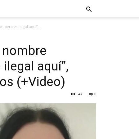
 pero es ilegal aquí”,...
n nombre
ilegal aquí”,
tos (+Video)
547
0