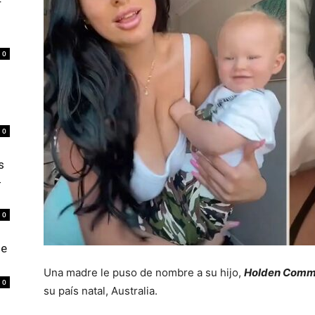
r
0
0
s
4
0
de
Una madre le puso de nombre a su hijo,
Holden Comm
0
su país natal, Australia.