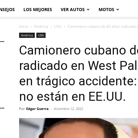
NSEJOS
LOS MEJORES
VER AUTOS
MOTOS
Inicio
América
USA
Camionero cubano de 42 años radicado e
América
USA
Camionero cubano d
radicado en West Pa
en trágico accidente:
no están en EE.UU.
Por
Edgar Guerra
-
diciembre 12, 2022