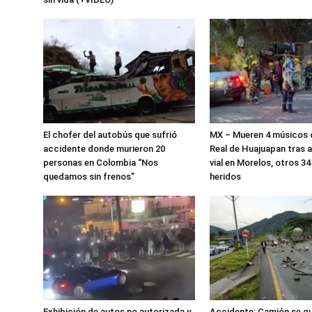
El chofer del autobús que sufrió
MX – Mueren 4 músicos 
accidente donde murieron 20
Real de Huajuapan tras 
personas en Colombia “Nos
vial en Morelos, otros 34
quedamos sin frenos”
heridos
Exhibición de autos no autorizada y
Accidente: Camión se qu