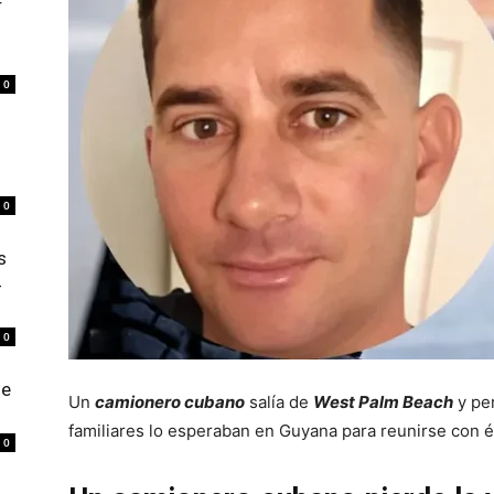
r
0
0
s
4
0
de
Un
camionero cubano
salía de
West Palm Beach
y per
familiares lo esperaban en Guyana para reunirse con é
0