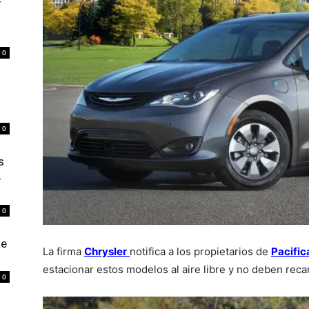
r
0
0
s
4
0
de
La firma
Chrysler
notifica a los propietarios de
Pacific
estacionar estos modelos al aire libre y no deben reca
0