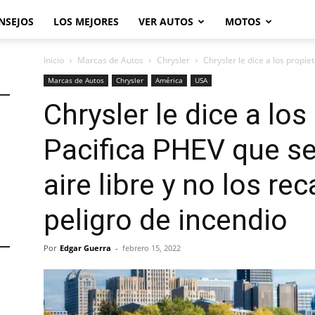
NSEJOS
LOS MEJORES
VER AUTOS
MOTOS
Inicio
Marcas de Autos
Chrysler
Chrysler le dice a los propie
Marcas de Autos
Chrysler
América
USA
Chrysler le dice a los
Pacifica PHEV que se
aire libre y no los re
peligro de incendio
Por
Edgar Guerra
-
febrero 15, 2022