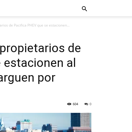
tarios de Pacifica PHEV que se estacionen...
 propietarios de
 estacionen al
carguen por
604
0